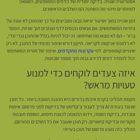
אסטרטגיה שגויה. בדיקה יסודית של הדפים המושפעים, השוואה
למתחרים וזיהוי מה השתנה הם השלבים הראשונים.
זמן שהייה נמוך ושיעור יציאה גבוה מצביעים על כך שהתוכן לא עונה על
ציפיות המשתמשים. אם אנשים נכנסים לדף ועוזבים תוך שניות, המסר
ברור – הם לא מצאו מה שחיפשו. זה יכול להיות בגלל שהתוכן גנרי מדי,
לא רלוונטי או קשה לקריאה. תיקון דורש שיפור מהותי של התוכן, לא רק
שינויים קוסמטיים. לפי
עקרונות מתקדמים
, שיפור של חוויית המשתמש
יכול להחזיר דפים לדירוג גבוה תוך מספר שבועות.
איזה צעדים לוקחים כדי למנוע
טעויות מראש?
הקמת תהליכי בקרת איכות ברורים היא ההגנה הטובה ביותר. כל תוכן
שנוצר בעזרת AI צריך לעבור צ'קליסט של בדיקות לפני פרסום: אימות
עובדות, בדיקת השפה, וידוא התאמה לכוונת חיפוש, הוספת תובנות
מקוריות ובדיקת קישורים. רק תוכן שעובר את כל השלבים מפורסם.
תהליך כזה מונע פרסום של תוכן בעייתי.