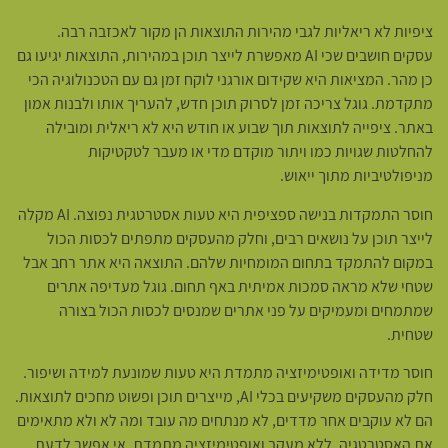
ציפיות לא ריאליות לגבי מהירות התוצאות הן מקור לאכזבה רבה.
עסקים חושבים שכי AI מאפשרת לייצר תוכן במהירות, התוצאות יגיעו גם
כן מהר. המציאות היא שקידום אורגני לוקח זמן גם עם הטכנולוגיה הכי
מתקדמת. גוגל צריכה זמן לסרוק תוכן חדש, להעריך אותו ולבנות אמון
באתר. ציפייה לתוצאות תוך שבוע או חודש היא לא ריאלית ומובילה
להחלטות שגויות כמו ויתור מוקדם מדי או מעבר לטקטיקות
מניפולטיביות מתוך ייאוש.
חוסר התמקדות בנישה ספציפית היא טעות אסטרטגית נפוצה. AI מקלה
לייצר תוכן על נושאים רבים, וחלק מהעסקים מתפתים לכסות הכול
במקום להתמקד בתחום המומחיות שלהם. התוצאה היא אתר רחב אבל
שטחי שלא מראה סמכות אמיתית באף תחום. גוגל מעדיפה אתרים
שמתמחים ומעמיקים על פני אתרים שמנסים לכסות הכול בצורה
שטחית.
חוסר מדידה ואופטימיזציה מתמדת היא טעות שמונעת למידה ושיפור.
חלק מהעסקים משקיעים בכלי AI, מייצרים תוכן ופשוט מחכים לתוצאות.
הם לא עוקבים אחר מדדים, לא מנתחים מה עובד ומה לא ולא מתאימים
את האסטרטגיה. ללא מעקב ואופטימיזציה מתמדת, אי אפשר לדעת