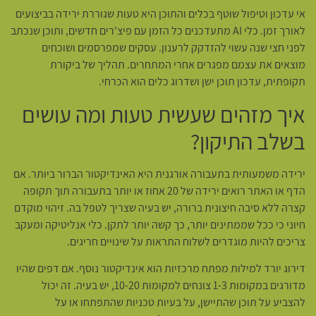
אי עדכון וטיפול שוטף בכלים והתוכן היא טעות שגוררת ירידה בביצועים
לאורך זמן. כלי AI מתעדכנים כל הזמן עם פיצ'רים חדשים, ותוכן שנכתב
לפני חצי שנה עשוי להזדקק לרענון. עסקים שמפרסמים ושוכחים
מוצאים את עצמם מפגרים אחרי המתחרים. תהליך של ביקורת
תקופתית, עדכון תוכן ישן ושדרוג כלים הוא הכרחי.
איך מזהים שעשית טעות ומה עושים
בשלב התיקון?
ירידה משמעותית בתעבורה אורגנית היא האינדיקטור הברור ביותר. אם
הדף או האתר רואים ירידה של 20 אחוז או יותר בתעבורה תוך תקופה
קצרה ללא סיבה חיצונית ברורה, יש בעיה שצריך לטפל בה. זיהוי מוקדם
חיוני כי ככל שממתינים יותר, כך קשה יותר לתקן. כלי אנליטיקה ומעקב
צריכים להיות מוגדרים לשלוח התראות על שינויים חריגים.
דירוג יורד למילות מפתח מרכזיות הוא אינדיקטור נוסף. אם דפים שהיו
מדורגים במקומות 1-3 צונחים למקומות 10-20, יש בעיה. זה יכול
להצביע על תוכן שהתיישן, על בעיות טכניות שהתפתחו או על