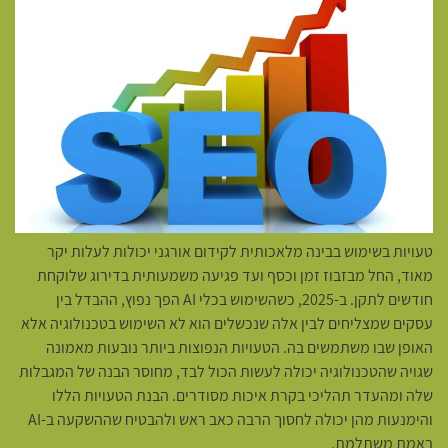
טעויות בשימוש בבינה מלאכותית לקידום אורגני יכולות לעלות יקר
מאוד, החל מבזבוז זמן וכסף ועד פגיעה משמעותית בדירוג שלוקחת
חודשים לתקן. ב-2025, כשהשימוש בכלי AI הפך נפוץ, ההבדל בין
עסקים שמצליחים לבין אלה שנכשלים הוא לא השימוש בטכנולוגיה אלא
האופן שבו משתמשים בה. הטעויות הנפוצות ביותר נובעות מאמונה
שגויה שהטכנולוגיה יכולה לעשות הכול לבד, מחוסר הבנה של המגבלות
שלה ומהעדר תהליכי בקרת איכות מסודרים. הבנת הטעויות הללו
והימנעות מהן יכולה לחסוך הרבה כאב ראש ולהבטיח שההשקעה ב-AI
באמת משתלמת.