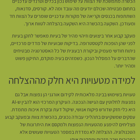
הכשרה מתמשכת של הצוות על שימוש נכון בכלים וטרנדים עדכניים
בתחום מבטיחה שכולם יודעים מה עובד ומה לא. קורסים, סדנאות,
השתתפות בכנסים וקריאה של מקורות עדכניים שומרים על הצוות חד
ומעודכן. השקעה בהכשרה היא השקעה בהצלחה לטווח ארוך.
מעקב קבוע אחר ביצועים וזיהוי מהיר של בעיות מאפשר לתקן בעיות
לפני שהן הופכות לקטסטרופה. בדיקות שבועיות של מדדים מרכזיים,
ניתוח חודשי מעמיק וביקורת רבעונית של כל האסטרטגיה מבטיחים
שהדברים על המסלול הנכון. כשמזהים בעיה מוקדם, התיקון פשוט
ומהיר יותר.
למידה מטעויות היא חלק מההצלחה
טעויות בשימוש בבינה מלאכותית לקידום אורגני הן נפוצות אבל גם
נמנעות לחלוטין עם הגישה הנכונה. העיקרון המרכזי הוא להבין ש-AI
היא כלי חזק שדורש פיקוח אנושי, שיקול דעת ובקרת איכות מתמדת.
עסקים שמשקיעים בתהליכי עבודה נכונים, בהכשרת צוות ובמעקב קבוע
מצליחים להימנע מהטעויות הנפוצות ולמקסם את היתרונות של
הטכנולוגיה. ההצלחה לא נמדדת במספר הטעויות שעושים אלא
במהירות שבה מזהים ומתקנים אותן.