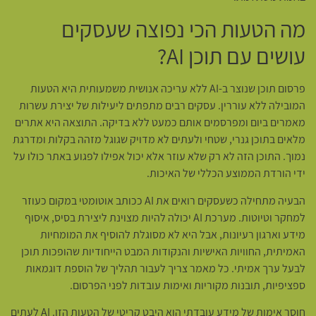
מה הטעות הכי נפוצה שעסקים
עושים עם תוכן AI?
פרסום תוכן שנוצר ב-AI ללא עריכה אנושית משמעותית היא הטעות
המובילה ללא עוררין. עסקים רבים מתפתים ליעילות של יצירת עשרות
מאמרים ביום ומפרסמים אותם כמעט ללא בדיקה. התוצאה היא אתרים
מלאים בתוכן גנרי, שטחי ולעתים לא מדויק שגוגל מזהה בקלות ומדרגת
נמוך. התוכן הזה לא רק שלא עוזר אלא יכול אפילו לפגוע באתר כולו על
ידי הורדת הממוצע הכללי של האיכות.
הבעיה מתחילה כשעסקים רואים את AI ככותב אוטומטי במקום כעוזר
למחקר וטיוטות. מערכת AI יכולה להיות מצוינת ליצירת בסיס, איסוף
מידע וארגון רעיונות, אבל היא לא מסוגלת להוסיף את המומחיות
האמיתית, החוויות האישיות והנקודות המבט הייחודיות שהופכות תוכן
לבעל ערך אמיתי. כל מאמר צריך לעבור תהליך של הוספת דוגמאות
ספציפיות, תובנות מקוריות ואימות עובדות לפני הפרסום.
חוסר אימות של מידע עובדתי הוא היבט קריטי של הטעות הזו. AI לעתים